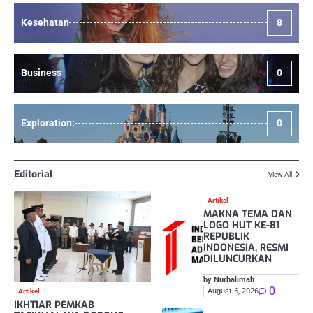
Kesehatan
8
Business
0
Exploration:
0
Editorial
View All
Artikel
MAKNA TEMA DAN
LOGO HUT KE-81
REPUBLIK
INDONESIA, RESMI
DILUNCURKAN
by Nurhalimah
0
August 6, 2026
Artikel
IKHTIAR PEMKAB