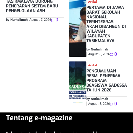
TASIKMALAYA DORONG
Artikel
PENERAPAN SISTEM BARU
PERTAMA DI JAWA
PENGELOLAAN ASN
BARAT, SEKOLAH
NASIONAL
0
by Nurhalimah
August 7, 2026
TERINTEGRASI
AKAN DIBANGUN DI
WILAYAH
KABUPATEN
TASIKMALAYA
by Nurhalimah
0
August 6, 2026
Artikel
PENGUMUMAN
RESMI PENERIMA
PROGRAM
BEASISWA SADESSA
TAHUN 2026
by Nurhalimah
0
August 5, 2026
Tentang e-magazine