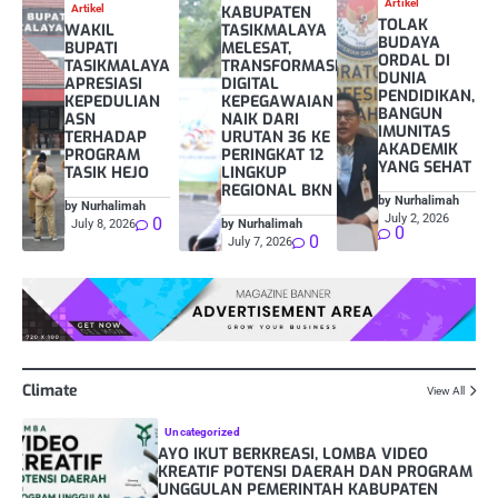
Artikel
Artikel
KABUPATEN
TOLAK
WAKIL
TASIKMALAYA
BUDAYA
BUPATI
MELESAT,
ORDAL DI
TASIKMALAYA
TRANSFORMASI
DUNIA
APRESIASI
DIGITAL
PENDIDIKAN,
KEPEDULIAN
KEPEGAWAIAN
BANGUN
ASN
NAIK DARI
IMUNITAS
TERHADAP
URUTAN 36 KE
AKADEMIK
PROGRAM
PERINGKAT 12
YANG SEHAT
TASIK HEJO
LINGKUP
REGIONAL BKN
by Nurhalimah
by Nurhalimah
July 2, 2026
0
July 8, 2026
by Nurhalimah
0
0
July 7, 2026
Climate
View All
Uncategorized
AYO IKUT BERKREASI, LOMBA VIDEO
KREATIF POTENSI DAERAH DAN PROGRAM
UNGGULAN PEMERINTAH KABUPATEN