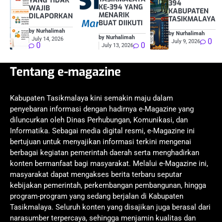
YANG TIDAK
394
KE-394 YANG
WAJIB
KABUPATEN
MENARIK
DILAPORKAN
TASIKMALAYA
BUAT DIIKUTI
by Nurhalimah
by Nurhalimah
by Nurhalimah
July 14, 2026
0
July 9, 2026
0
0
July 13, 2026
Tentang e-magazine
Kabupaten Tasikmalaya kini semakin maju dalam
penyebaran informasi dengan hadirnya e-Magazine yang
diluncurkan oleh Dinas Perhubungan, Komunikasi, dan
Informatika. Sebagai media digital resmi, e-Magazine ini
bertujuan untuk menyajikan informasi terkini mengenai
berbagai kegiatan pemerintah daerah serta menghadirkan
konten bermanfaat bagi masyarakat. Melalui e-Magazine ini,
masyarakat dapat mengakses berita terbaru seputar
kebijakan pemerintah, perkembangan pembangunan, hingga
program-program yang sedang berjalan di Kabupaten
Tasikmalaya. Seluruh konten yang disajikan juga berasal dari
narasumber terpercaya, sehingga menjamin kualitas dan