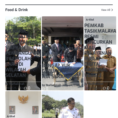
Food & Drink
View All
Artikel
PEMKAB
Artikel
MENARIK,
TASIKMALAYA
KABUPATEN
RESMI
TASIKMALAYA
LUNCURKAN
Artikel
SIAPKAN
MAL
BUTUH PINJAMAN
PEMBANGUNAN
PELAYANAN
BUAT MODAL
3 SEKOLAH
PUBLIK
USAHA TANPA
BARU DI
DIGITAL
BUNGA? YUK,
WILAYAH
NASIONAL
GABUNG KURDA
SELATAN
VERSI 2
AJA SEKARANG
by Nurhalimah
by Nurhalimah
by Nurhalimah
May 21, 2026
0
0
0
May 25, 2026
May 18, 2026
Artikel
Artikel