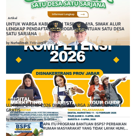
Artikel
UNTUK WARGA KABUPATEN TASIKMALAYA, SIMAK ALUR
LENGKAP PENDAFTARAN PROGRAM BANTUAN SATU DESA
SATU SARJANA
0
by Nurhalimah
February 4, 2026
Artikel
UJI KOMPETENSI 2026 DIBUKA, WARGA JABAR BISA IKUT
GRATIS
0
by Nurhalimah
February 3, 2026
APA ITU PROGRAM BANTUAN BSPS? PERBAIKAN
RUMAH MASYARAKAT YANG TIDAK LAYAK HUNI,
SELENGKAPNYA..