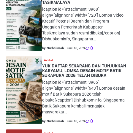
TASIKMALAYA
[caption id="attachment_3968"
align="alignnone" width="720"] Lomba Video
Kreatif Potensi Daerah dan Program
Unggulan Pemerintah Kabupaten
Tasikmalaya sudah resmi dibuka[/caption]
Dishubkominfo, Singaparna…
0
by Nurhalimah
June 18, 2026
Artikel
YUK DAFTAR SEKARANG DAN TUNJUKKAN
KARYAMU, LOMBA DESAIN MOTIF BATIK
SUKAPURA 2026 TELAH DIBUKA
[caption id="attachment_3965"
align="alignnone" width="643"] Lomba desain
motif Batik Sukapura 2026 telah
dibuka[/caption] Dishubkominfo, Singaparna -
Batik Sukapura kembali mengajak
masyarakat…
0
by Nurhalimah
June 18, 2026