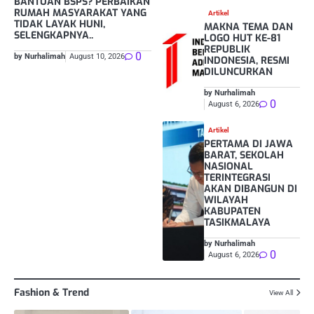
BANTUAN BSPS? PERBAIKAN
RUMAH MASYARAKAT YANG
Artikel
TIDAK LAYAK HUNI,
MAKNA TEMA DAN
SELENGKAPNYA..
LOGO HUT KE-81
REPUBLIK
0
by Nurhalimah
August 10, 2026
INDONESIA, RESMI
DILUNCURKAN
by Nurhalimah
0
August 6, 2026
Artikel
PERTAMA DI JAWA
BARAT, SEKOLAH
NASIONAL
TERINTEGRASI
AKAN DIBANGUN DI
WILAYAH
KABUPATEN
TASIKMALAYA
by Nurhalimah
0
August 6, 2026
Fashion & Trend
View All