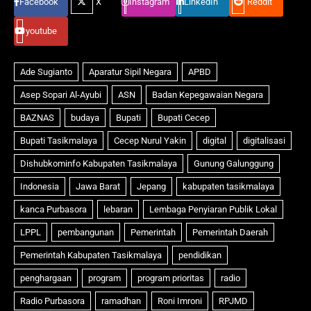
Facebook
X
Instagram
LinkedIn
Reddit
youtube