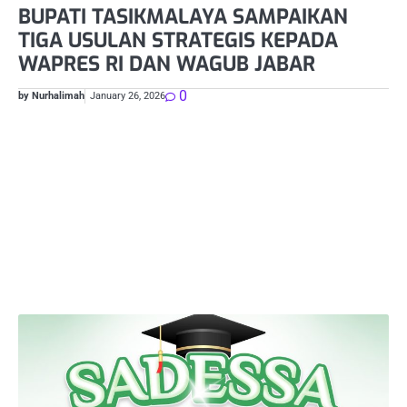
P
BUPATI TASIKMALAYA SAMPAIKAN
M
TIGA USULAN STRATEGIS KEPADA
T
WAPRES RI DAN WAGUB JABAR
I
0
by Nurhalimah
January 26, 2026
by 