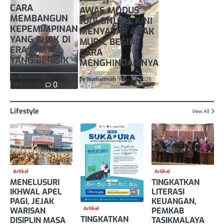
CARA
AWAS MODUS
MEMBANGUN
JUDI ONLINE KINI
KEPEMIMPINAN
MENYASAR ANAK
YANG BIJAK DI
MUDA, BEGINI
ERA DIGITAL
CARA
YANG BERISIK
MENGHINDARINYA
by Nurhalimah
by Nurhalimah
May 12, 2026
0
0
May 18, 2026
Lifestyle
View All
Artikel
Artikel
MENELUSURI
TINGKATKAN
IKHWAL APEL
LITERASI
PAGI, JEJAK
KEUANGAN,
WARISAN
PEMKAB
Artikel
TINGKATKAN
DISIPLIN MASA
TASIKMALAYA