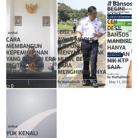
Artikel
BEGINI
CARA
CEK
DESIL
Artikel
Artikel
BANSOS
CARA
AWAS MODUS
MANDIRI,
MEMBANGUN
JUDI ONLINE KINI
HANYA
KEPEMIMPINAN
MENYASAR ANAK
DENGAN
YANG BIJAK DI ERA
MUDA, BEGINI
NIK KTP
DIGITAL YANG
CARA
SAJA
BERISIK
MENGHINDARINYA
by Nurhalimah
by Nurhalimah
May 18, 2026
by Nurhalimah
May 12, 2026
May 11, 2026
0
0
0
Artikel
YUK KENALI