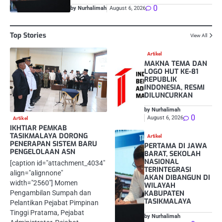
0
by Nurhalimah
August 6, 2026
Top Stories
View All
Artikel
MAKNA TEMA DAN
LOGO HUT KE-81
REPUBLIK
INDONESIA, RESMI
DILUNCURKAN
by Nurhalimah
0
August 6, 2026
Artikel
IKHTIAR PEMKAB
TASIKMALAYA DORONG
Artikel
PENERAPAN SISTEM BARU
PERTAMA DI JAWA
PENGELOLAAN ASN
BARAT, SEKOLAH
NASIONAL
[caption id="attachment_4034"
TERINTEGRASI
align="alignnone"
AKAN DIBANGUN DI
width="2560"] Momen
WILAYAH
Pengambilan Sumpah dan
KABUPATEN
TASIKMALAYA
Pelantikan Pejabat Pimpinan
Tinggi Pratama, Pejabat
by Nurhalimah