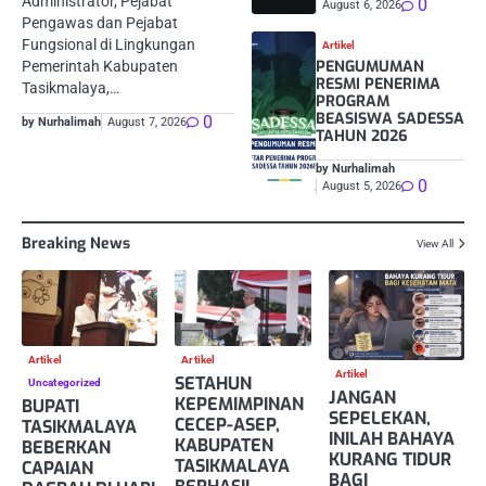
Administrator, Pejabat
0
August 6, 2026
Pengawas dan Pejabat
Fungsional di Lingkungan
Artikel
PENGUMUMAN
Pemerintah Kabupaten
RESMI PENERIMA
Tasikmalaya,…
PROGRAM
BEASISWA SADESSA
0
by Nurhalimah
August 7, 2026
TAHUN 2026
by Nurhalimah
0
August 5, 2026
Breaking News
View All
Artikel
Artikel
Artikel
SETAHUN
Uncategorized
JANGAN
KEPEMIMPINAN
BUPATI
SEPELEKAN,
CECEP-ASEP,
TASIKMALAYA
INILAH BAHAYA
KABUPATEN
BEBERKAN
KURANG TIDUR
TASIKMALAYA
CAPAIAN
BAGI