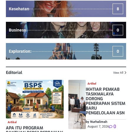
Kesehatan
8
Business
0
Exploration:
0
Editorial
View All
Artikel
IKHTIAR PEMKAB
TASIKMALAYA
DORONG
PENERAPAN SISTEM
BARU
PENGELOLAAN ASN
by Nurhalimah
Artikel
0
August 7, 2026
APA ITU PROGRAM