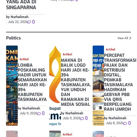
YANG ADA DI
SINGAPARNA
by Nurhalimah
0
July 22, 2026
Politics
View All
Artikel
Artikel
PERCEPAT
Artikel
MAKNA DI
TRANSFORMASI
LOMBA
BALIK LOGO
PAJAK DAN
POSKAMLING
HARI JADI KE-
RETRIBUSI
HADIR UNTUK
394
DIGITAL,
SEMARAKKAN
KABUPATEN
PEMKAB
HARI JADI KE-
TASIKMALAYA,
TASIKMALAYA
394
YUK UNDUH
HADIRKAN
KABUPATEN
DAN
GEBYAR PBB
TASIKMALAYA
RAMAIKAN DI
VIA QRIS
MEDIA SOSIAL
BERPELUANG
RAIH UMROH
by Nurhalimah
0
July 9, 2026
by Nurhalimah
0
July 9, 2026
by Nurhalimah
0
July 8, 2026
Artikel