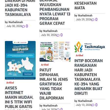
BERHASIL
DAERAH DI HARI
KESEHATAN
WUJUDKAN
JADI KE-394
MATA
PEMBANGUNAN
KABUPATEN
NYATA LEWAT 13
TASIKMALAYA
by Nurhalimah
PROGRAM
0
July 29, 2026
by Nurhalimah
GERAK CEPAT
0
July 30, 2026
by Nurhalimah
0
July 30, 2026
Artikel
INTIP BOCORAN
RANGKAIAN
Artikel
PATUT
HARI JADI
DIPAHAMI,
KABUPATEN
INILAH 16 JENIS
TASIKMALAYA
Artikel
GRATIFIKASI
KE-394 YANG
AKSES
YANG TIDAK
MENARIK BUAT
INTERNET
WAJIB
DIIKUTI
MAKIN MUDAH,
DILAPORKAN
by Nurhalimah
INI 5 TITIK WIFI
0
July 13, 2026
by Nurhalimah
PUBLIK GRATIS
0
July 14, 2026