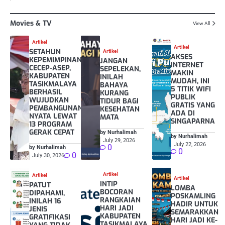
Movies & TV
View All
Artikel
Artikel
SETAHUN
Artikel
AKSES
KEPEMIMPINAN
JANGAN
INTERNET
CECEP-ASEP,
SEPELEKAN,
MAKIN
KABUPATEN
INILAH
MUDAH, INI
TASIKMALAYA
BAHAYA
5 TITIK WIFI
BERHASIL
KURANG
PUBLIK
WUJUDKAN
TIDUR BAGI
GRATIS YANG
PEMBANGUNAN
KESEHATAN
ADA DI
NYATA LEWAT
MATA
SINGAPARNA
13 PROGRAM
GERAK CEPAT
by Nurhalimah
by Nurhalimah
July 29, 2026
July 22, 2026
0
by Nurhalimah
0
0
July 30, 2026
Artikel
Artikel
Artikel
INTIP
PATUT
LOMBA
BOCORAN
DIPAHAMI,
POSKAMLING
RANGKAIAN
INILAH 16
HADIR UNTUK
HARI JADI
JENIS
SEMARAKKAN
KABUPATEN
GRATIFIKASI
HARI JADI KE-
TASIKMALAYA