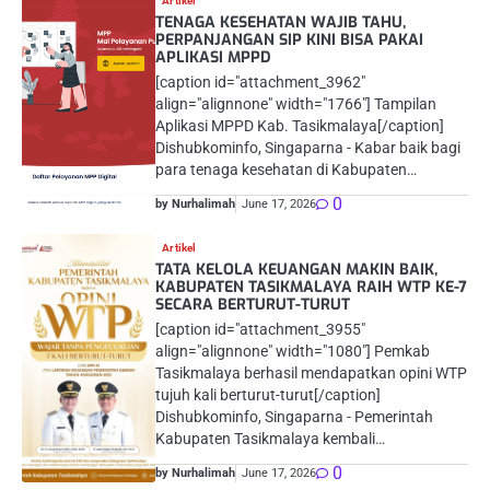
Artikel
TENAGA KESEHATAN WAJIB TAHU,
PERPANJANGAN SIP KINI BISA PAKAI
APLIKASI MPPD
[caption id="attachment_3962"
align="alignnone" width="1766"] Tampilan
Aplikasi MPPD Kab. Tasikmalaya[/caption]
Dishubkominfo, Singaparna - Kabar baik bagi
para tenaga kesehatan di Kabupaten…
0
by Nurhalimah
June 17, 2026
Artikel
TATA KELOLA KEUANGAN MAKIN BAIK,
KABUPATEN TASIKMALAYA RAIH WTP KE-7
SECARA BERTURUT-TURUT
[caption id="attachment_3955"
align="alignnone" width="1080"] Pemkab
Tasikmalaya berhasil mendapatkan opini WTP
tujuh kali berturut-turut[/caption]
Dishubkominfo, Singaparna - Pemerintah
Kabupaten Tasikmalaya kembali…
0
by Nurhalimah
June 17, 2026