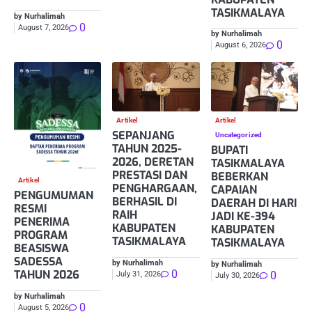
TASIKMALAYA
by Nurhalimah
0
August 7, 2026
by Nurhalimah
0
August 6, 2026
Artikel
Artikel
SEPANJANG
Uncategorized
TAHUN 2025-
BUPATI
2026, DERETAN
TASIKMALAYA
PRESTASI DAN
BEBERKAN
Artikel
PENGHARGAAN,
CAPAIAN
PENGUMUMAN
BERHASIL DI
DAERAH DI HARI
RESMI
RAIH
JADI KE-394
PENERIMA
KABUPATEN
KABUPATEN
PROGRAM
TASIKMALAYA
TASIKMALAYA
BEASISWA
SADESSA
by Nurhalimah
by Nurhalimah
0
TAHUN 2026
0
July 31, 2026
July 30, 2026
by Nurhalimah
0
August 5, 2026