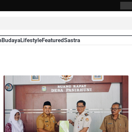
Abou
Us
n
Budaya
Lifestyle
Featured
Sastra