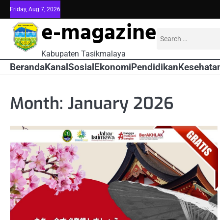
Skip
Friday, Aug 7, 2026
to
e-magazine
content
Search
for:
Kabupaten Tasikmalaya
Beranda
Kanal
Sosial
Ekonomi
Pendidikan
Kesehata
Month:
January 2026