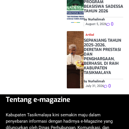
PROGRAM
BEASISWA SADESSA
TAHUN 2026
by Nurhalimah
0
August 5, 2026
Artikel
SEPANJANG TAHUN
2025-2026,
DERETAN PRESTASI
DAN
PENGHARGAAN,
BERHASIL DI RAIH
KABUPATEN
TASIKMALAYA
by Nurhalimah
0
July 31, 2026
Tentang e-magazine
Kabupaten Tasikmalaya kini semakin maju dalam
penyebaran informasi dengan hadirnya e-Magazine yang
diluncurkan oleh Dinas Perhubungan, Komunikasi, dan