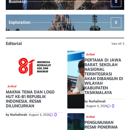
Business
0
Exploration:
0
Editorial
View All
Artikel
PERTAMA DI JAWA
BARAT, SEKOLAH
NASIONAL
TERINTEGRASI
AKAN DIBANGUN DI
WILAYAH
Artikel
KABUPATEN
MAKNA TEMA DAN LOGO
TASIKMALAYA
HUT KE-81 REPUBLIK
INDONESIA, RESMI
by Nurhalimah
0
DILUNCURKAN
August 6, 2026
0
by Nurhalimah
August 6, 2026
Artikel
PENGUMUMAN
RESMI PENERIMA