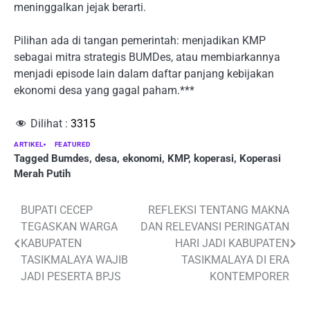
meninggalkan jejak berarti.
Pilihan ada di tangan pemerintah: menjadikan KMP
sebagai mitra strategis BUMDes, atau membiarkannya
menjadi episode lain dalam daftar panjang kebijakan
ekonomi desa yang gagal paham.***
Dilihat :
3315
ARTIKEL
FEATURED
Tagged
Bumdes
,
desa
,
ekonomi
,
KMP
,
koperasi
,
Koperasi
Merah Putih
Post
BUPATI CECEP
REFLEKSI TENTANG MAKNA
TEGASKAN WARGA
DAN RELEVANSI PERINGATAN
navigation
KABUPATEN
HARI JADI KABUPATEN
TASIKMALAYA WAJIB
TASIKMALAYA DI ERA
JADI PESERTA BPJS
KONTEMPORER