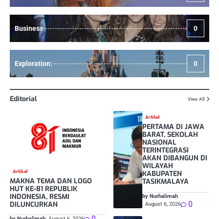
Business
0
Exploration:
0
Editorial
View All
Artikel
PERTAMA DI JAWA
BARAT, SEKOLAH
NASIONAL
TERINTEGRASI
AKAN DIBANGUN DI
WILAYAH
Artikel
KABUPATEN
MAKNA TEMA DAN LOGO
TASIKMALAYA
HUT KE-81 REPUBLIK
INDONESIA, RESMI
by Nurhalimah
0
DILUNCURKAN
August 6, 2026
0
by Nurhalimah
August 6, 2026