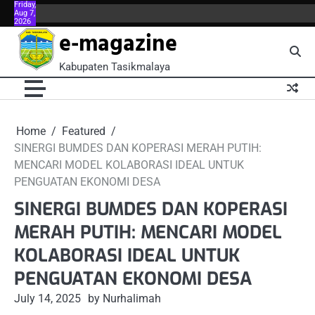
Friday,
Skip
Aug 7,
About
About
Blog
Book
Contact
Contact
FAQ
FAQ
Home
Kontributor
Meet
Meet
Menu
Menu
Port
2026
to
Us
Us
Now
Us
Us
the
the
e-magazine
content
Team
Team
Kabupaten Tasikmalaya
Home
Featured
SINERGI BUMDES DAN KOPERASI MERAH PUTIH:
MENCARI MODEL KOLABORASI IDEAL UNTUK
PENGUATAN EKONOMI DESA
SINERGI BUMDES DAN KOPERASI
MERAH PUTIH: MENCARI MODEL
KOLABORASI IDEAL UNTUK
PENGUATAN EKONOMI DESA
July 14, 2025
by Nurhalimah