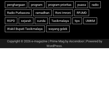
Copyright © 2026
e-magazine
| Prime Mag by
Ascendoor
| Powered by
WordPress
.