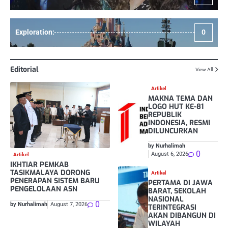
Exploration:
0
Editorial
View All
Artikel
MAKNA TEMA DAN
LOGO HUT KE-81
REPUBLIK
INDONESIA, RESMI
DILUNCURKAN
by Nurhalimah
0
August 6, 2026
Artikel
IKHTIAR PEMKAB
TASIKMALAYA DORONG
Artikel
PENERAPAN SISTEM BARU
PERTAMA DI JAWA
PENGELOLAAN ASN
BARAT, SEKOLAH
NASIONAL
0
by Nurhalimah
August 7, 2026
TERINTEGRASI
AKAN DIBANGUN DI
WILAYAH