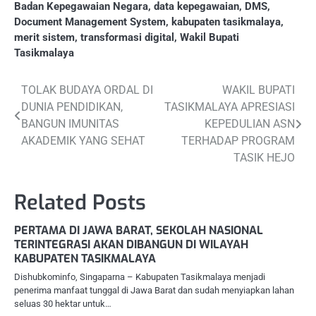
Badan Kepegawaian Negara
,
data kepegawaian
,
DMS
,
Document Management System
,
kabupaten tasikmalaya
,
merit sistem
,
transformasi digital
,
Wakil Bupati
Tasikmalaya
Post
TOLAK BUDAYA ORDAL DI
WAKIL BUPATI
DUNIA PENDIDIKAN,
TASIKMALAYA APRESIASI
navigation
BANGUN IMUNITAS
KEPEDULIAN ASN
AKADEMIK YANG SEHAT
TERHADAP PROGRAM
TASIK HEJO
Related Posts
PERTAMA DI JAWA BARAT, SEKOLAH NASIONAL
TERINTEGRASI AKAN DIBANGUN DI WILAYAH
KABUPATEN TASIKMALAYA
Dishubkominfo, Singaparna – Kabupaten Tasikmalaya menjadi
penerima manfaat tunggal di Jawa Barat dan sudah menyiapkan lahan
seluas 30 hektar untuk…