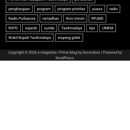
Copyright © 2026
e-magazine
| Prime Mag by
Ascendoor
| Powered by
WordPress
.