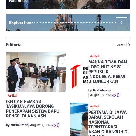
Business
0
Exploration:
0
Editorial
View All
Artikel
MAKNA TEMA DAN
LOGO HUT KE-81
REPUBLIK
INDONESIA, RESMI
DILUNCURKAN
by Nurhalimah
0
August 6, 2026
Artikel
IKHTIAR PEMKAB
TASIKMALAYA DORONG
Artikel
PENERAPAN SISTEM BARU
PERTAMA DI JAWA
PENGELOLAAN ASN
BARAT, SEKOLAH
NASIONAL
0
by Nurhalimah
August 7, 2026
TERINTEGRASI
AKAN DIBANGUN DI