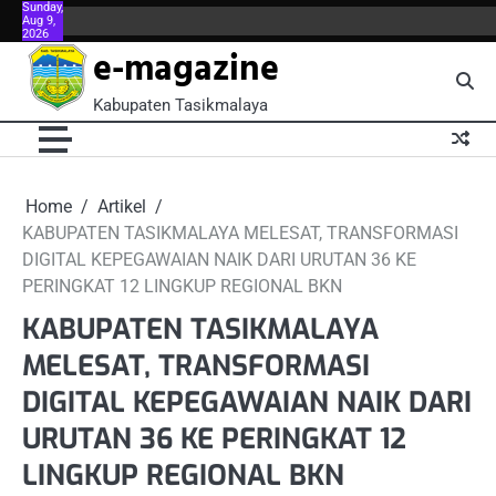
Sunday,
Skip
Aug 9,
About
About
Blog
Book
Contact
Contact
FAQ
FAQ
Home
Kontributor
Meet
Meet
Menu
Menu
Po
2026
to
Us
Us
Now
Us
Us
the
the
e-magazine
content
Team
Team
Kabupaten Tasikmalaya
Home
Artikel
KABUPATEN TASIKMALAYA MELESAT, TRANSFORMASI
DIGITAL KEPEGAWAIAN NAIK DARI URUTAN 36 KE
PERINGKAT 12 LINGKUP REGIONAL BKN
KABUPATEN TASIKMALAYA
MELESAT, TRANSFORMASI
DIGITAL KEPEGAWAIAN NAIK DARI
URUTAN 36 KE PERINGKAT 12
LINGKUP REGIONAL BKN