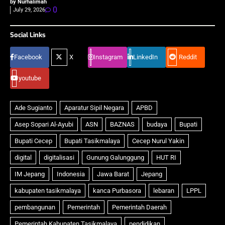
by Nurhalimah
0
July 29, 2026
Social Links
Facebook
X
Instagram
LinkedIn
Reddit
youtube