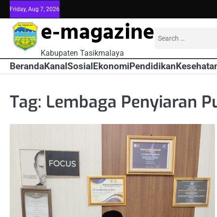
Skip
Friday, Aug 7, 2026
to
e-magazine
content
Search
for:
Kabupaten Tasikmalaya
Beranda
Kanal
Sosial
Ekonomi
Pendidikan
Kesehata
Tag:
Lembaga Penyiaran Pu