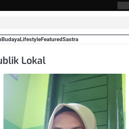
Abou
Us
n
Budaya
Lifestyle
Featured
Sastra
blik Lokal