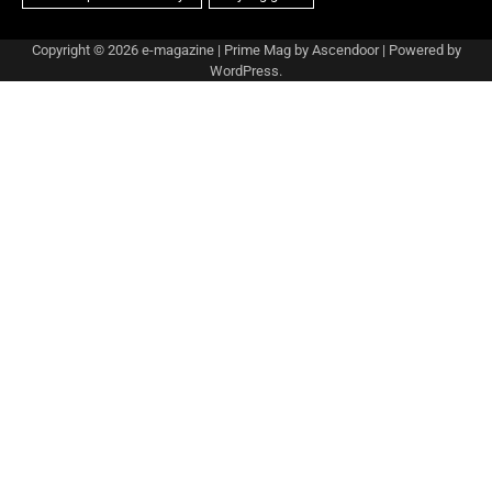
Copyright © 2026
e-magazine
| Prime Mag by
Ascendoor
| Powered by
WordPress
.