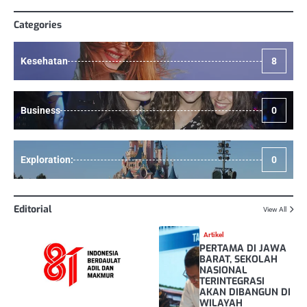
Categories
Kesehatan
8
Business
0
Exploration:
0
Editorial
View All
Artikel
PERTAMA DI JAWA
BARAT, SEKOLAH
NASIONAL
TERINTEGRASI
AKAN DIBANGUN DI
WILAYAH