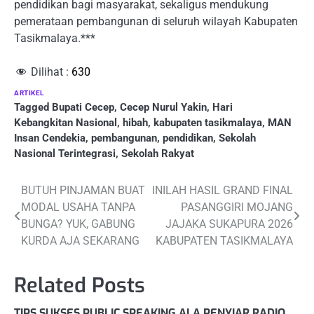
pendidikan bagi masyarakat, sekaligus mendukung
pemerataan pembangunan di seluruh wilayah Kabupaten
Tasikmalaya.***
Dilihat :
630
ARTIKEL
Tagged
Bupati Cecep
,
Cecep Nurul Yakin
,
Hari
Kebangkitan Nasional
,
hibah
,
kabupaten tasikmalaya
,
MAN
Insan Cendekia
,
pembangunan
,
pendidikan
,
Sekolah
Nasional Terintegrasi
,
Sekolah Rakyat
Post
BUTUH PINJAMAN BUAT
INILAH HASIL GRAND FINAL
MODAL USAHA TANPA
PASANGGIRI MOJANG
navigation
BUNGA? YUK, GABUNG
JAJAKA SUKAPURA 2026
KURDA AJA SEKARANG
KABUPATEN TASIKMALAYA
Related Posts
TIPS SUKSES PUBLIC SPEAKING ALA PENYIAR RADIO