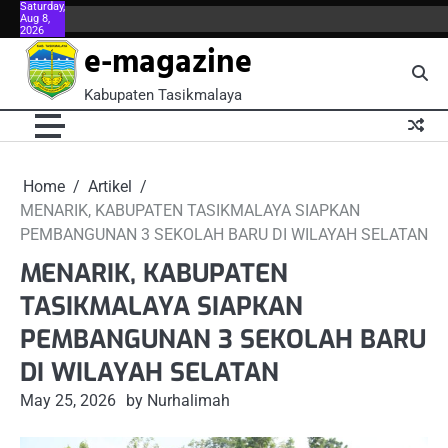
Saturday,
Skip
Aug 8,
About
About
Blog
Book
Contact
Contact
FAQ
FAQ
Home
Kontributor
Meet
Meet
Menu
Menu
P
2026
to
Us
Us
Now
Us
Us
the
the
e-magazine
content
Team
Team
Kabupaten Tasikmalaya
Home
Artikel
MENARIK, KABUPATEN TASIKMALAYA SIAPKAN
PEMBANGUNAN 3 SEKOLAH BARU DI WILAYAH SELATAN
MENARIK, KABUPATEN
TASIKMALAYA SIAPKAN
PEMBANGUNAN 3 SEKOLAH BARU
DI WILAYAH SELATAN
May 25, 2026
by Nurhalimah