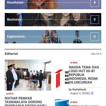
Kesehatan
8
Business
0
Exploration:
0
Editorial
View All
Artikel
MAKNA TEMA DAN
LOGO HUT KE-81
REPUBLIK
INDONESIA, RESMI
DILUNCURKAN
by Nurhalimah
0
August 6, 2026
Artikel
IKHTIAR PEMKAB
TASIKMALAYA DORONG
Artikel
PENERAPAN SISTEM BARU