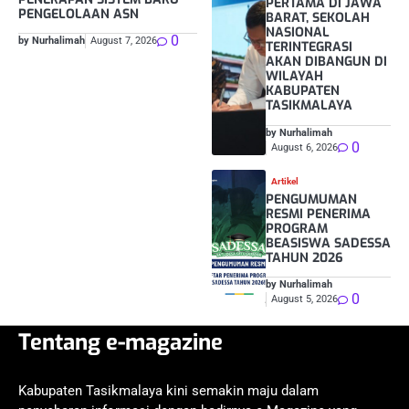
PERTAMA DI JAWA
PENGELOLAAN ASN
BARAT, SEKOLAH
NASIONAL
0
by Nurhalimah
August 7, 2026
TERINTEGRASI
AKAN DIBANGUN DI
WILAYAH
KABUPATEN
TASIKMALAYA
by Nurhalimah
0
August 6, 2026
Artikel
PENGUMUMAN
RESMI PENERIMA
PROGRAM
BEASISWA SADESSA
TAHUN 2026
by Nurhalimah
0
August 5, 2026
Tentang e-magazine
Kabupaten Tasikmalaya kini semakin maju dalam