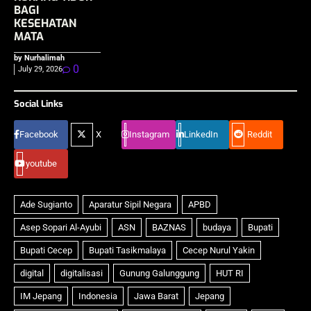
BAGI
KESEHATAN
MATA
by Nurhalimah
0
July 29, 2026
Social Links
Facebook
X
Instagram
LinkedIn
Reddit
youtube