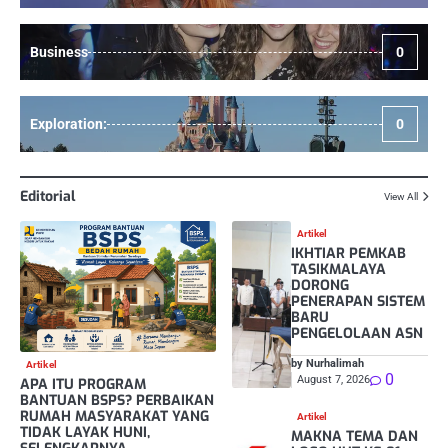
Business
0
Exploration:
0
Editorial
View All
Artikel
IKHTIAR PEMKAB
TASIKMALAYA
DORONG
PENERAPAN SISTEM
BARU
PENGELOLAAN ASN
by Nurhalimah
Artikel
0
August 7, 2026
APA ITU PROGRAM
BANTUAN BSPS? PERBAIKAN
RUMAH MASYARAKAT YANG
Artikel
TIDAK LAYAK HUNI,
MAKNA TEMA DAN