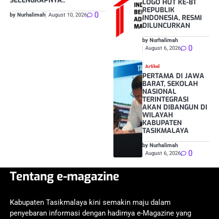
SELENGKAPNYA..
LOGO HUT KE-81
REPUBLIK
0
by Nurhalimah
August 10, 2026
INDONESIA, RESMI
DILUNCURKAN
by Nurhalimah
0
August 6, 2026
Artikel
PERTAMA DI JAWA
BARAT, SEKOLAH
NASIONAL
TERINTEGRASI
AKAN DIBANGUN DI
WILAYAH
KABUPATEN
TASIKMALAYA
by Nurhalimah
0
August 6, 2026
Tentang e-magazine
Kabupaten Tasikmalaya kini semakin maju dalam
penyebaran informasi dengan hadirnya e-Magazine yang