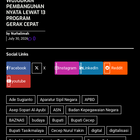
WUJUDKAN
PEMBANGUNAN
NYATA LEWAT 13
PROGRAM
GERAK CEPAT
by Nurhalimah
0
July 30, 2026
Social Links
Facebook
X
Instagram
LinkedIn
Reddit
youtube