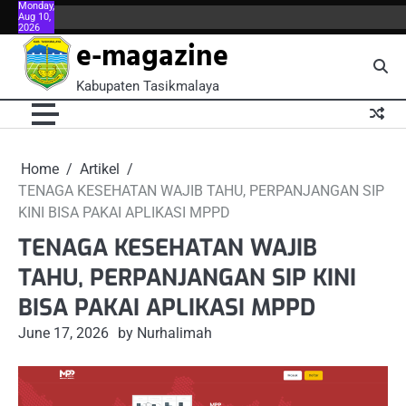
Monday,
Skip
Aug 10,
About
About
Blog
Book
Contact
Contact
FAQ
FAQ
Home
Kontributor
Meet
Meet
Menu
Menu
Po
2026
to
Us
Us
Now
Us
Us
the
the
e-magazine
content
Team
Team
Kabupaten Tasikmalaya
Home
Artikel
TENAGA KESEHATAN WAJIB TAHU, PERPANJANGAN SIP
KINI BISA PAKAI APLIKASI MPPD
TENAGA KESEHATAN WAJIB
TAHU, PERPANJANGAN SIP KINI
BISA PAKAI APLIKASI MPPD
June 17, 2026
by Nurhalimah