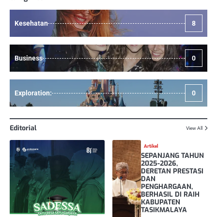
Kesehatan
8
Business
0
Exploration:
0
Editorial
View All
Artikel
SEPANJANG TAHUN
2025-2026,
DERETAN PRESTASI
DAN
PENGHARGAAN,
BERHASIL DI RAIH
KABUPATEN
TASIKMALAYA