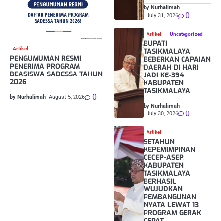
by Nurhalimah
0
July 31, 2026
Artikel
Uncategorized
BUPATI
Artikel
TASIKMALAYA
PENGUMUMAN RESMI
BEBERKAN CAPAIAN
PENERIMA PROGRAM
DAERAH DI HARI
BEASISWA SADESSA TAHUN
JADI KE-394
2026
KABUPATEN
TASIKMALAYA
0
by Nurhalimah
August 5, 2026
by Nurhalimah
0
July 30, 2026
Artikel
SETAHUN
KEPEMIMPINAN
CECEP-ASEP,
KABUPATEN
TASIKMALAYA
BERHASIL
WUJUDKAN
PEMBANGUNAN
NYATA LEWAT 13
PROGRAM GERAK
CEPAT