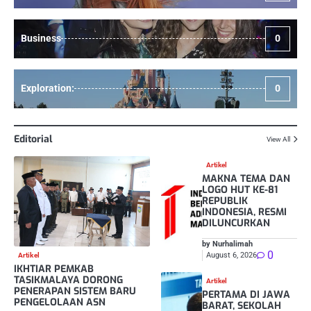
Business
0
Exploration:
0
Editorial
View All
Artikel
MAKNA TEMA DAN
LOGO HUT KE-81
REPUBLIK
INDONESIA, RESMI
DILUNCURKAN
by Nurhalimah
0
August 6, 2026
Artikel
IKHTIAR PEMKAB
TASIKMALAYA DORONG
Artikel
PENERAPAN SISTEM BARU
PERTAMA DI JAWA
PENGELOLAAN ASN
BARAT, SEKOLAH