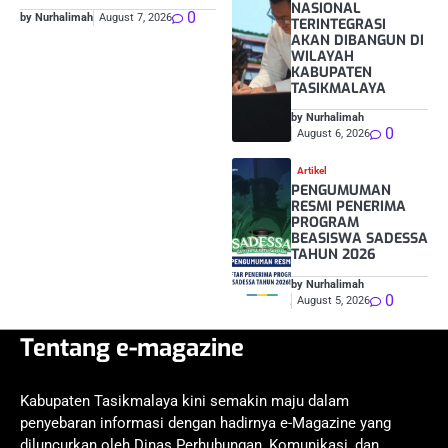
NASIONAL
0
by Nurhalimah
August 7, 2026
TERINTEGRASI
AKAN DIBANGUN DI
WILAYAH
KABUPATEN
TASIKMALAYA
by Nurhalimah
0
August 6, 2026
Artikel
PENGUMUMAN
RESMI PENERIMA
PROGRAM
BEASISWA SADESSA
TAHUN 2026
by Nurhalimah
0
August 5, 2026
Tentang e-magazine
Kabupaten Tasikmalaya kini semakin maju dalam
penyebaran informasi dengan hadirnya e-Magazine yang
diluncurkan oleh Dinas Perhubungan, Komunikasi, dan