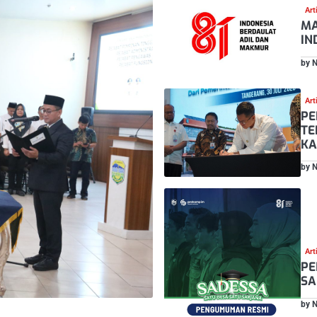
Art
MA
IN
by 
Art
PE
TE
KA
by 
Art
PE
SA
by 