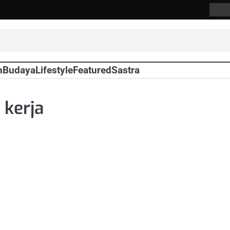
Abou
Us
n
Budaya
Lifestyle
Featured
Sastra
kerja