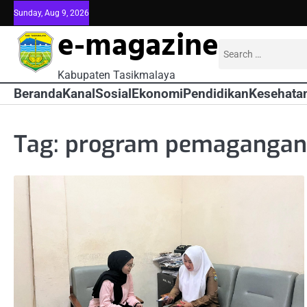
Skip
Sunday, Aug 9, 2026
to
e-magazine
content
Search
for:
Kabupaten Tasikmalaya
Beranda
Kanal
Sosial
Ekonomi
Pendidikan
Kesehata
Tag:
program pemagangan 