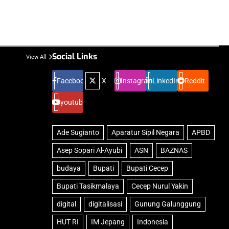
Social Links
View All
Facebook
X
Instagram
LinkedIn
Reddit
youtube