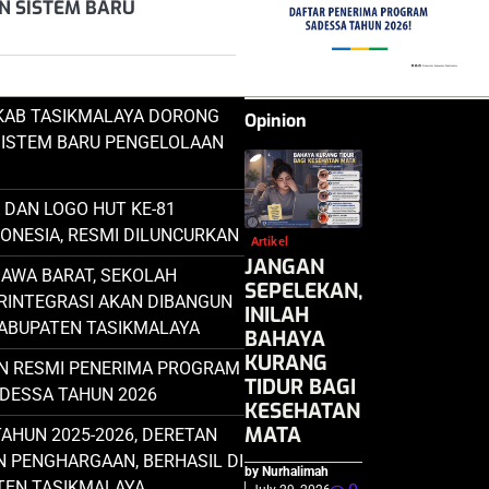
N SISTEM BARU
KAB TASIKMALAYA DORONG
Opinion
SISTEM BARU PENGELOLAAN
DAN LOGO HUT KE-81
DONESIA, RESMI DILUNCURKAN
Artikel
JANGAN
JAWA BARAT, SEKOLAH
SEPELEKAN,
RINTEGRASI AKAN DIBANGUN
INILAH
KABUPATEN TASIKMALAYA
BAHAYA
KURANG
 RESMI PENERIMA PROGRAM
TIDUR BAGI
DESSA TAHUN 2026
KESEHATAN
MATA
AHUN 2025-2026, DERETAN
N PENGHARGAAN, BERHASIL DI
by Nurhalimah
TEN TASIKMALAYA