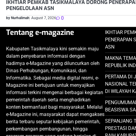
IKHTIAR PEMKAB TASIKMALAYA DORONG PENERAPA
PENGELOLAAN ASN
0
by Nurhalimah
August 7, 2026
Tentang e-magazine
IKHTIAR PEM
PENERAPAN 
ASN
Kabupaten Tasikmalaya kini semakin maju
dalam penyebaran informasi dengan
MAKNA TEMA 
hadirnya e-Magazine yang diluncurkan oleh
REPUBLIK IN
Dinas Perhubungan, Komunikasi, dan
PERTAMA DI 
Informatika. Sebagai media digital resmi, e-
NASIONAL TE
Magazine ini bertujuan untuk menyajikan
DI WILAYAH 
informasi terkini mengenai berbagai kegiatan
pemerintah daerah serta menghadirkan
PENGUMUMAN
konten bermanfaat bagi masyarakat. Melalui
BEASISWA SA
e-Magazine ini, masyarakat dapat mengakses
SEPANJANG T
berita terbaru seputar kebijakan pemerintah,
PRESTASI DA
perkembangan pembangunan, hingga
RAIH KABUPA