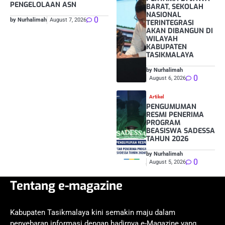
PENGELOLAAN ASN
BARAT, SEKOLAH
NASIONAL
0
by Nurhalimah
August 7, 2026
TERINTEGRASI
AKAN DIBANGUN DI
WILAYAH
KABUPATEN
TASIKMALAYA
by Nurhalimah
0
August 6, 2026
Artikel
PENGUMUMAN
RESMI PENERIMA
PROGRAM
BEASISWA SADESSA
TAHUN 2026
by Nurhalimah
0
August 5, 2026
Tentang e-magazine
Kabupaten Tasikmalaya kini semakin maju dalam
penyebaran informasi dengan hadirnya e-Magazine yang