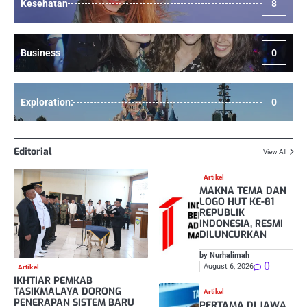
Kesehatan
8
Business
0
Exploration:
0
Editorial
View All
Artikel
MAKNA TEMA DAN
LOGO HUT KE-81
REPUBLIK
INDONESIA, RESMI
DILUNCURKAN
by Nurhalimah
0
August 6, 2026
Artikel
IKHTIAR PEMKAB
TASIKMALAYA DORONG
Artikel
PENERAPAN SISTEM BARU
PERTAMA DI JAWA