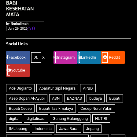
BAGI
KESEHATAN
MATA
by Nurhalimah
0
July 29, 2026
Social Links
Facebook
X
Instagram
LinkedIn
Reddit
youtube