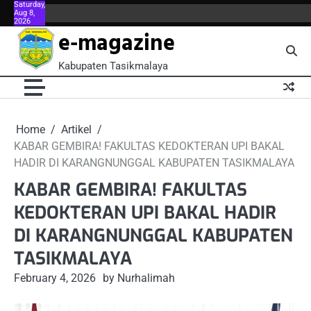
Saturday,
Skip
Aug 8,
About
About
Blog
Book
Contact
Contact
FAQ
FAQ
Home
Kontributor
Meet
Meet
Menu
Menu
P
2026
to
Us
Us
Now
Us
Us
the
the
e-magazine
content
Team
Team
Kabupaten Tasikmalaya
Home
Artikel
KABAR GEMBIRA! FAKULTAS KEDOKTERAN UPI BAKAL
HADIR DI KARANGNUNGGAL KABUPATEN TASIKMALAYA
KABAR GEMBIRA! FAKULTAS
KEDOKTERAN UPI BAKAL HADIR
DI KARANGNUNGGAL KABUPATEN
TASIKMALAYA
February 4, 2026
by Nurhalimah