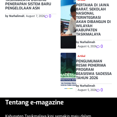
PENERAPAN SISTEM BARU
PERTAMA DI JAWA
PENGELOLAAN ASN
BARAT, SEKOLAH
NASIONAL
0
by Nurhalimah
August 7, 2026
TERINTEGRASI
AKAN DIBANGUN DI
WILAYAH
KABUPATEN
TASIKMALAYA
by Nurhalimah
0
August 6, 2026
Artikel
PENGUMUMAN
RESMI PENERIMA
PROGRAM
BEASISWA SADESSA
TAHUN 2026
by Nurhalimah
0
August 5, 2026
Tentang e-magazine
Kabupaten Tasikmalaya kini semakin maju dalam