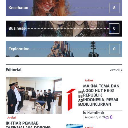
Kesehatan
8
Business
0
Exploration:
0
Editorial
View All
Artikel
MAKNA TEMA DAN
LOGO HUT KE-81
REPUBLIK
INDONESIA, RESMI
DILUNCURKAN
by Nurhalimah
0
August 6, 2026
Artikel
IKHTIAR PEMKAB
TASIKMALAYA DORONG
Artikel