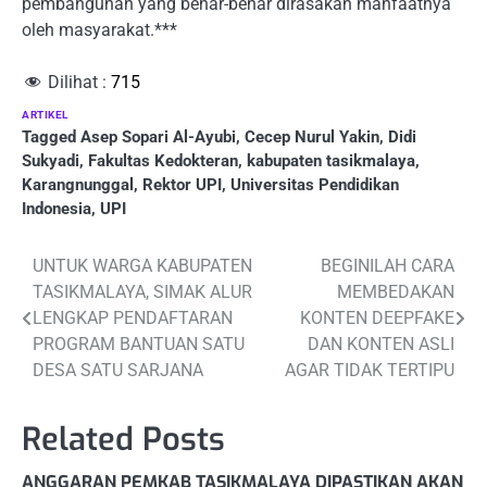
pembangunan yang benar-benar dirasakan manfaatnya
oleh masyarakat.***
Dilihat :
715
ARTIKEL
Tagged
Asep Sopari Al-Ayubi
,
Cecep Nurul Yakin
,
Didi
Sukyadi
,
Fakultas Kedokteran
,
kabupaten tasikmalaya
,
Karangnunggal
,
Rektor UPI
,
Universitas Pendidikan
Indonesia
,
UPI
Post
UNTUK WARGA KABUPATEN
BEGINILAH CARA
TASIKMALAYA, SIMAK ALUR
MEMBEDAKAN
navigation
LENGKAP PENDAFTARAN
KONTEN DEEPFAKE
PROGRAM BANTUAN SATU
DAN KONTEN ASLI
DESA SATU SARJANA
AGAR TIDAK TERTIPU
Related Posts
ANGGARAN PEMKAB TASIKMALAYA DIPASTIKAN AKAN