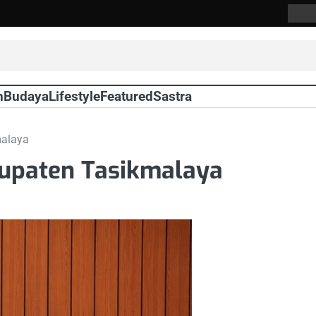
Abou
Us
n
Budaya
Lifestyle
Featured
Sastra
malaya
upaten Tasikmalaya