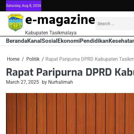
Skip
Saturday, Aug 8, 2026
to
e-magazine
content
Search
for:
Kabupaten Tasikmalaya
Beranda
Kanal
Sosial
Ekonomi
Pendidikan
Kesehata
Home
Politik
Rapat Paripurna DPRD Kabupaten Tasik
Rapat Paripurna DPRD Kab
March 27, 2025
by Nurhalimah