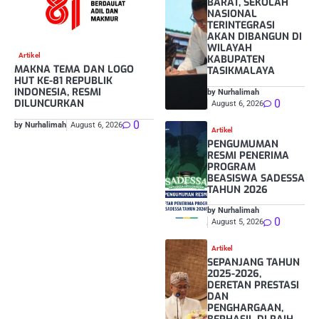
BARAT, SEKOLAH
NASIONAL
TERINTEGRASI
AKAN DIBANGUN DI
WILAYAH
Artikel
KABUPATEN
MAKNA TEMA DAN LOGO
TASIKMALAYA
HUT KE-81 REPUBLIK
INDONESIA, RESMI
by Nurhalimah
0
DILUNCURKAN
August 6, 2026
0
by Nurhalimah
August 6, 2026
Artikel
PENGUMUMAN
RESMI PENERIMA
PROGRAM
BEASISWA SADESSA
TAHUN 2026
by Nurhalimah
0
August 5, 2026
Artikel
SEPANJANG TAHUN
2025-2026,
DERETAN PRESTASI
DAN
PENGHARGAAN,