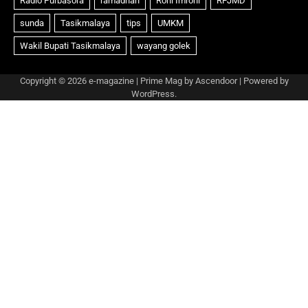
Copyright © 2026
e-magazine
| Prime Mag by
Ascendoor
| Powered by
WordPress
.