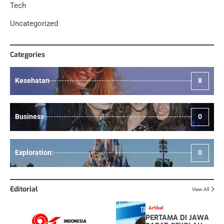
Tech
Uncategorized
Categories
Kesehatan
8
Business
0
Exploration:
0
Editorial
View All
Artikel
PERTAMA DI JAWA