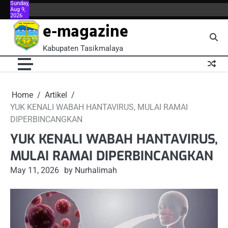
Sunday,
Skip
Aug 9,
About
About
Blog
Book
Contact
Contact
FAQ
FAQ
Home
Kontributor
Meet
Meet
Menu
Menu
Po
2026
to
Us
Us
Now
Us
Us
the
the
e-magazine
content
Team
Team
Kabupaten Tasikmalaya
Home
Artikel
YUK KENALI WABAH HANTAVIRUS, MULAI RAMAI
DIPERBINCANGKAN
YUK KENALI WABAH HANTAVIRUS,
MULAI RAMAI DIPERBINCANGKAN
May 11, 2026
by Nurhalimah