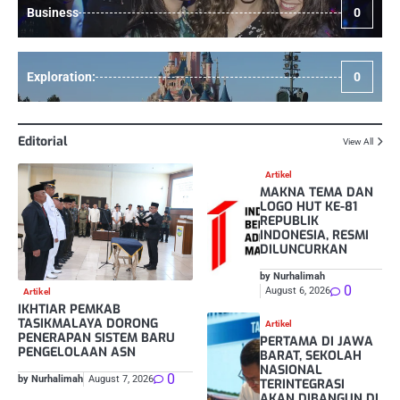
Business
0
Exploration:
0
Editorial
View All
Artikel
MAKNA TEMA DAN
LOGO HUT KE-81
REPUBLIK
INDONESIA, RESMI
DILUNCURKAN
by Nurhalimah
0
August 6, 2026
Artikel
IKHTIAR PEMKAB
TASIKMALAYA DORONG
Artikel
PENERAPAN SISTEM BARU
PERTAMA DI JAWA
PENGELOLAAN ASN
BARAT, SEKOLAH
NASIONAL
0
by Nurhalimah
August 7, 2026
TERINTEGRASI
AKAN DIBANGUN DI