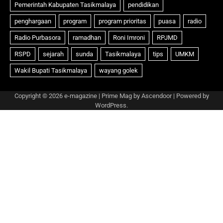
Copyright © 2026
e-magazine
| Prime Mag by
Ascendoor
| Powered by
WordPress
.