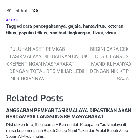
Dilihat :
536
ARTIKEL
Tagged
cara pencegahannya
,
gejala
,
hantavirus
,
kotoran
tikus
,
populasi tikus
,
sanitasi lingkungan
,
tikus
,
virus
Post
PULUHAN ASET PEMKAB
BEGINI CARA CEK
TASIKMALAYA DIHIBAHKAN UNTUK
DESIL BANSOS
navigation
KEPENTINGAN MASYARAKAT
MANDIRI, HANYA
DENGAN TOTAL RP5 MILIAR LEBIH,
DENGAN NIK KTP
INI RINCIANNYA
SAJA
Related Posts
ANGGARAN PEMKAB TASIKMALAYA DIPASTIKAN AKAN
BERDAMPAK LANGSUNG KE MASYARAKAT
Dishubkominfo, Singaparna – Pemerintah Kabupaten Tasikmalaya di
masa kepemimpinan Bupati Cecep Nurul Yakin dan Wakil Bupati Asep
Sopari Al-Ayubi mulai…