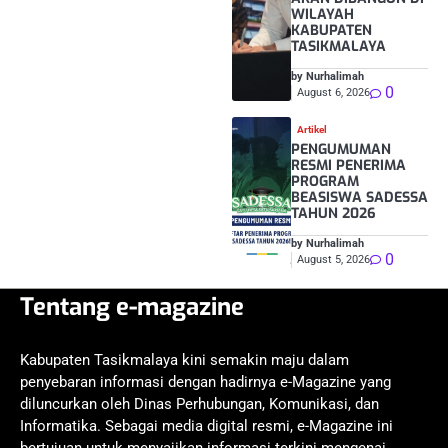
WILAYAH
KABUPATEN
TASIKMALAYA
by Nurhalimah
0
August 6, 2026
Artikel
PENGUMUMAN
RESMI PENERIMA
PROGRAM
BEASISWA SADESSA
TAHUN 2026
by Nurhalimah
0
August 5, 2026
Tentang e-magazine
Kabupaten Tasikmalaya kini semakin maju dalam
penyebaran informasi dengan hadirnya e-Magazine yang
diluncurkan oleh Dinas Perhubungan, Komunikasi, dan
Informatika. Sebagai media digital resmi, e-Magazine ini
bertujuan untuk menyajikan informasi terkini mengenai