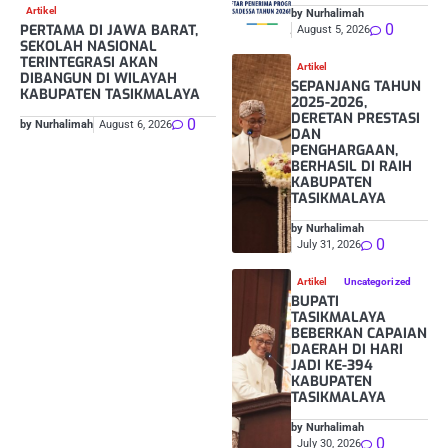
Artikel
by Nurhalimah
0
PERTAMA DI JAWA BARAT,
August 5, 2026
SEKOLAH NASIONAL
TERINTEGRASI AKAN
Artikel
DIBANGUN DI WILAYAH
SEPANJANG TAHUN
KABUPATEN TASIKMALAYA
2025-2026,
DERETAN PRESTASI
0
by Nurhalimah
August 6, 2026
DAN
PENGHARGAAN,
BERHASIL DI RAIH
KABUPATEN
TASIKMALAYA
by Nurhalimah
0
July 31, 2026
Artikel
Uncategorized
BUPATI
TASIKMALAYA
BEBERKAN CAPAIAN
DAERAH DI HARI
JADI KE-394
KABUPATEN
TASIKMALAYA
by Nurhalimah
0
July 30, 2026