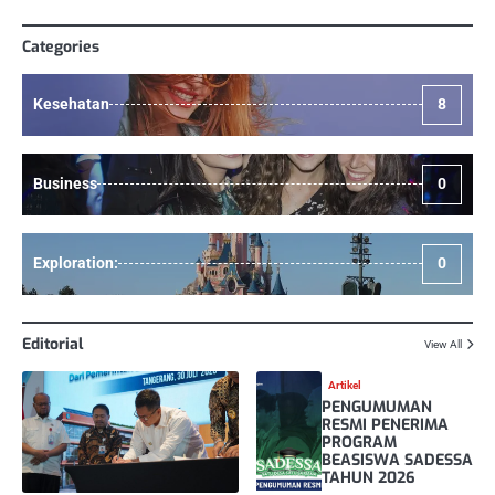
Categories
Kesehatan
8
Business
0
Exploration:
0
Editorial
View All
Artikel
PENGUMUMAN
RESMI PENERIMA
PROGRAM
BEASISWA SADESSA
TAHUN 2026