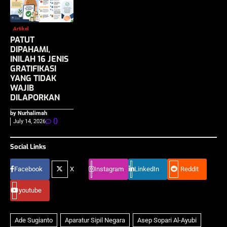
Artikel
PATUT
DIPAHAMI,
INILAH 16 JENIS
GRATIFIKASI
YANG TIDAK
WAJIB
DILAPORKAN
by Nurhalimah
0
July 14, 2026
Social Links
Facebook
X
Instagram
LinkedIn
Reddit
youtube